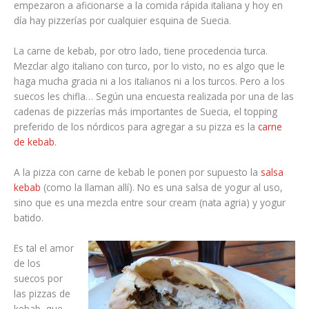
empezaron a aficionarse a la comida rápida italiana y hoy en
día hay pizzerías por cualquier esquina de Suecia.
La carne de kebab, por otro lado, tiene procedencia turca.
Mezclar algo italiano con turco, por lo visto, no es algo que le
haga mucha gracia ni a los italianos ni a los turcos. Pero a los
suecos les chifla… Según una encuesta realizada por una de las
cadenas de pizzerías más importantes de Suecia, el topping
preferido de los nórdicos para agregar a su pizza es la
carne
de kebab
.
A la pizza con carne de kebab le ponen por supuesto la
salsa
kebab
(como la llaman allí). No es una salsa de yogur al uso,
sino que es una mezcla entre sour cream (nata agria) y yogur
batido.
Es tal el amor
de los
suecos por
las pizzas de
kebab, que