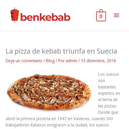
Ir
al
Men
contenido
0
princ
La pizza de kebab triunfa en Suecia
Deja un comentario
/
Blog
/ Por
admin
/
15 diciembre, 2016
Los suecos
son
bastantes
expertos en
el tema de
las pizzas.
Desde que
abrió la primera pizzeria en 1947 en Vasteras, cuando 300
trabajadores italianos emigraron a la ciudad, los suecos