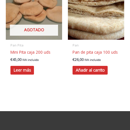
AGOTADO
Pan Pita
Pan
Mini Pita caja 200 uds
Pan de pita caja 100 uds
€
45,00
€
26,00
IVA incluido
IVA incluido
Leer más
Añadir al carrito