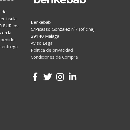
s de
enínsula.
Benkebab
0 EUR los
C/Picasso Gonzalez nº7 (oficina)
 en la
29140 Malaga
l pedido
Aviso Legal
e entrega
Politica de privacidad
Condiciones de Compra