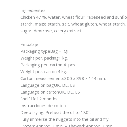
Ingredientes
Chicken 47 %, water, wheat flour, rapeseed and sunflow
starch, maize starch, salt, wheat gluten, wheat starch
sugar, dextrose, celery extract.
Embalaje
Packaging typeBag – IQF
Weight per. packing1 kg.
Packaging per. carton 4 pcs.
Weight per. carton 4 kg.
Carton measurements300 x 398 x 144 mm.
Language on bagUK, DE, ES
Language on cartonUK, DE, ES
Shelf life12 months
Instrucciones de cocina
Deep frying: Preheat the oil to 180°.
Fully immerse the nuggets into the oil and fry.
Frozen: Approx. 3 min. – Thawed: Approx. 3 min.