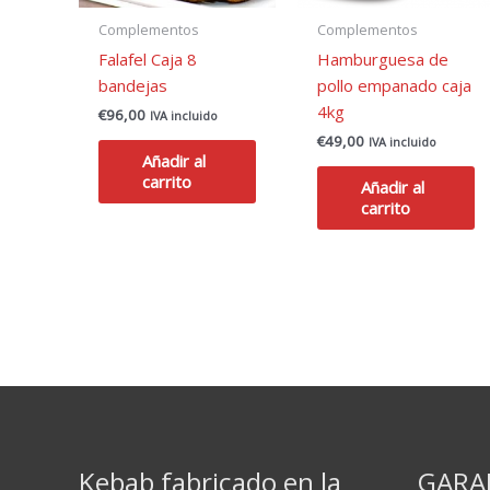
Complementos
Complementos
Falafel Caja 8
Hamburguesa de
bandejas
pollo empanado caja
4kg
€
96,00
IVA incluido
€
49,00
IVA incluido
Añadir al
carrito
Añadir al
carrito
Kebab fabricado en la
GARA