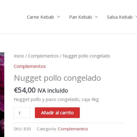
Carne Kebab
Pan Kebab
Salsa Kebab
Inicio
/
Complementos
/ Nugget pollo congelado
Complementos
Nugget pollo congelado
€
54,00
IVA incluido
Nugget pollo y pavo congelado, caja 4kg
Nugget
Añadir al carrito
pollo
congelado
SKU:
830
Categoría:
Complementos
cantidad