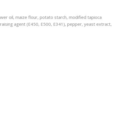
er oil, maize flour, potato starch, modified tapioca
, raising agent (E450, E500, E341), pepper, yeast extract,