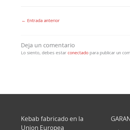
←
Entrada anterior
Deja un comentario
Lo siento, debes estar
conectado
para publicar un com
Kebab fabricado en la
GARAN
Union Europea