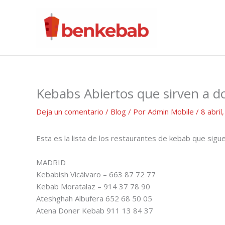
Ir
al
contenido
Kebabs Abiertos que sirven a do
Deja un comentario
/
Blog
/ Por
Admin Mobile
/
8 abril
Esta es la lista de los restaurantes de kebab que sigue
MADRID
Kebabish Vicálvaro – 663 87 72 77
Kebab Moratalaz – 914 37 78 90
Ateshghah Albufera 652 68 50 05
Atena Doner Kebab 911 13 84 37