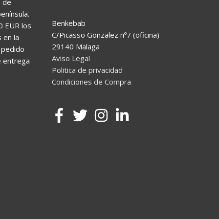
s de
enínsula.
Benkebab
0 EUR los
C/Picasso Gonzalez nº7 (oficina)
 en la
29140 Malaga
l pedido
Aviso Legal
e entrega
Politica de privacidad
Condiciones de Compra