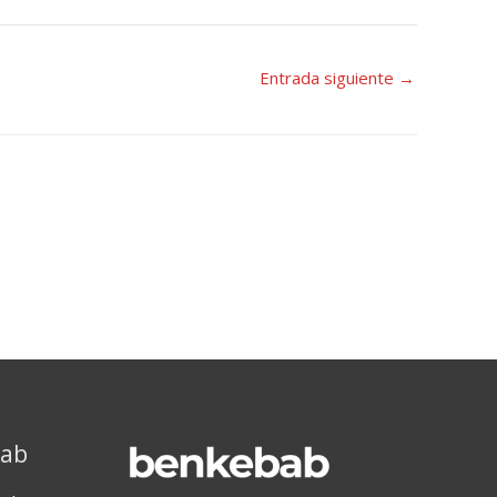
Entrada siguiente
→
bab